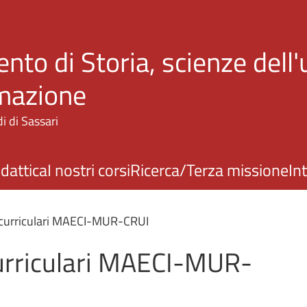
Salta al contenuto principale
nto di Storia, scienze dell
rmazione
i di Sassari
idattica
I nostri corsi
Ricerca/Terza missione
In
i curriculari MAECI-MUR-CRUI
curriculari MAECI-MUR-