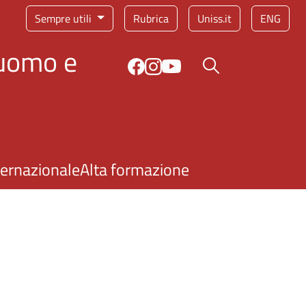
Sempre utili
Rubrica
Uniss.it
ENG
'uomo e
Bottone cerca
ternazionale
Alta formazione