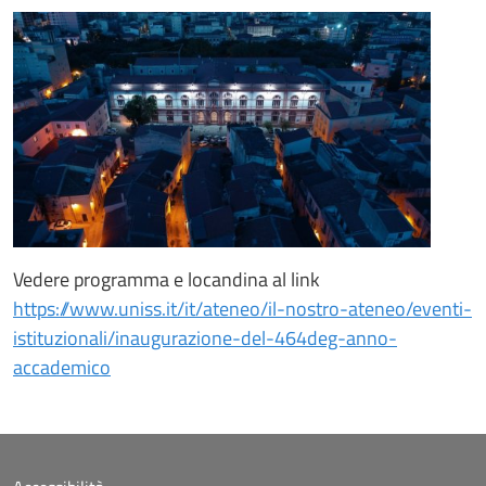
Vedere programma e locandina al link
https://www.uniss.it/it/ateneo/il-nostro-ateneo/eventi-
istituzionali/inaugurazione-del-464deg-anno-
accademico