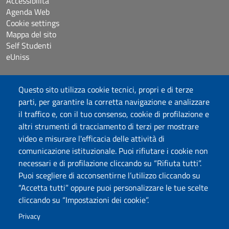
Accessibilità
Agenda Web
Cookie settings
Mappa del sito
Self Studenti
eUniss
Bandi
Questo sito utilizza cookie tecnici, propri e di terze
Dichiarazione di accessibilità
parti, per garantire la corretta navigazione e analizzare
Posta elettronica @uniss.it
il traffico e, con il tuo consenso, cookie di profilazione e
Protocollo
altri strumenti di tracciamento di terzi per mostrare
video e misurare l'efficacia delle attività di
Seguici su
comunicazione istituzionale. Puoi rifiutare i cookie non
necessari e di profilazione cliccando su “Rifiuta tutti”.
Puoi scegliere di acconsentirne l’utilizzo cliccando su
Università degli Studi di Sassari
“Accetta tutti” oppure puoi personalizzare le tue scelte
Dipartimento di Storia, Scienze dell’Uomo e
cliccando su “Impostazioni dei cookie”.
della Formazione
Via Maurizio Zanfarino 62, 07100 Sassari
Privacy
PEC: dip.storia.scienze.formazione@pec.uniss.it