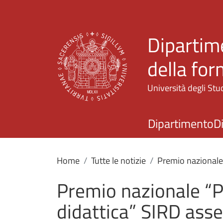
Dipartime
della fo
Università degli Stud
Dipartimento
D
Home
Tutte le notizie
Premio nazionale 
Premio nazionale “P
didattica” SIRD asse