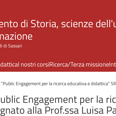
Salta al contenuto principale
nto di Storia, scienze dell
rmazione
i di Sassari
idattica
I nostri corsi
Ricerca/Terza missione
In
“Public Engagement per la ricerca educativa e didattica” SI
ublic Engagement per la ric
gnato alla Prof.ssa Luisa P