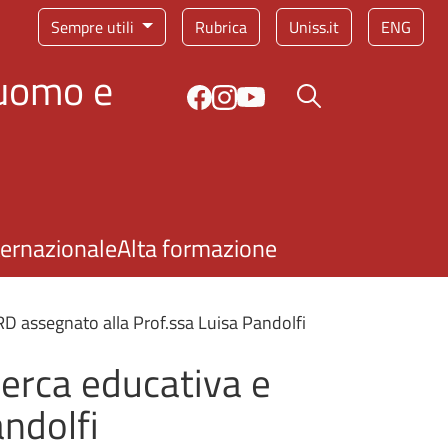
Sempre utili
Rubrica
Uniss.it
ENG
'uomo e
Bottone cerca
ternazionale
Alta formazione
RD assegnato alla Prof.ssa Luisa Pandolfi
erca educativa e
andolfi