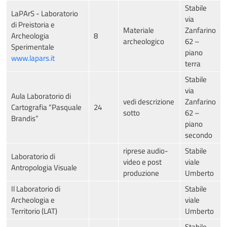
Stabile
LaPArS - Laboratorio
via
di Preistoria e
Materiale
Zanfarino
Archeologia
8
archeologico
62 –
Sperimentale
piano
www.lapars.it
terra
Stabile
via
Aula Laboratorio di
vedi descrizione
Zanfarino
Cartografia “Pasquale
24
sotto
62 –
Brandis”
piano
secondo
riprese audio-
Stabile
Laboratorio di
video e post
viale
Antropologia Visuale
produzione
Umberto
Il Laboratorio di
Stabile
Archeologia e
viale
Territorio (LAT)
Umberto
Stabile