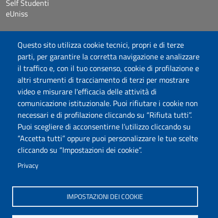
Self Studenti
eUniss
Bandi
Questo sito utilizza cookie tecnici, propri e di terze
Dichiarazione di accessibilità
parti, per garantire la corretta navigazione e analizzare
Posta elettronica @uniss.it
il traffico e, con il tuo consenso, cookie di profilazione e
Protocollo
altri strumenti di tracciamento di terzi per mostrare
video e misurare l'efficacia delle attività di
Seguici su
comunicazione istituzionale. Puoi rifiutare i cookie non
necessari e di profilazione cliccando su “Rifiuta tutti”.
Puoi scegliere di acconsentirne l’utilizzo cliccando su
Università degli Studi di Sassari
“Accetta tutti” oppure puoi personalizzare le tue scelte
Dipartimento di Storia, Scienze dell’Uomo e
cliccando su “Impostazioni dei cookie”.
della Formazione
Via Maurizio Zanfarino 62, 07100 Sassari
Privacy
PEC: dip.storia.scienze.formazione@pec.uniss.it
www.uniss.it
IMPOSTAZIONI DEI COOKIE